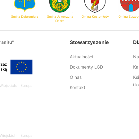
Gmina Dobromierz
Gmina Jaworzyna
Gmina Kostomłoty
Gmina Strze
Śląska
Stowarzyszenie
Dl
ranitu"
Aktualności
Na
Dokumenty LGD
Ka
O nas
Ks
i 
iejskich: Europa
Kontakt
iejskich: Europa