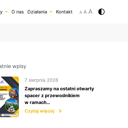
A
A
y
O nas
Działania
Kontakt
A
nty LGD
Projekty
e informacyjne
Wsparcie
przygotowawcze
atnie wpisy
izualizacji
py
Kuźnia III Sektora
7 sierpnia 2026
Zapraszamy na ostatni otwarty
ja
spacer z przewodnikiem
w ramach…
Czytaj więcej