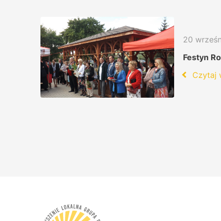
20 wrześ
Festyn R
Czytaj 