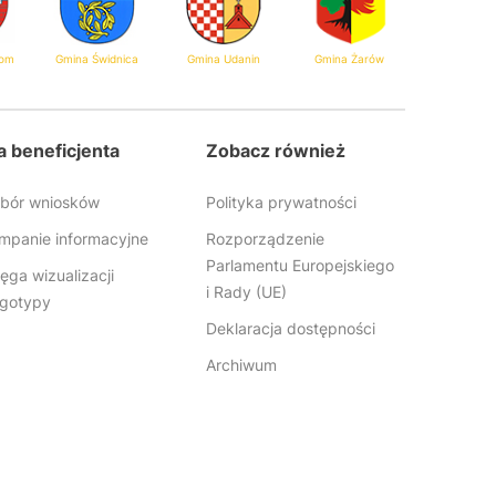
gom
Gmina Świdnica
Gmina Udanin
Gmina Żarów
a beneficjenta
Zobacz również
bór wniosków
Polityka prywatności
mpanie informacyjne
Rozporządzenie
Parlamentu Europejskiego
ięga wizualizacji
i Rady (UE)
logotypy
Deklaracja dostępności
Archiwum