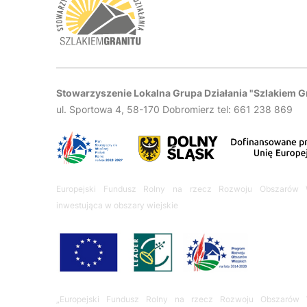
Stowarzyszenie Lokalna Grupa Działania "Szlakiem G
ul. Sportowa 4, 58-170 Dobromierz tel: 661 238 869
Europejski Fundusz Rolny na rzecz Rozwoju Obszarów W
inwestująca w obszary wiejskie
„Europejski Fundusz Rolny na rzecz Rozwoju Obszarów W