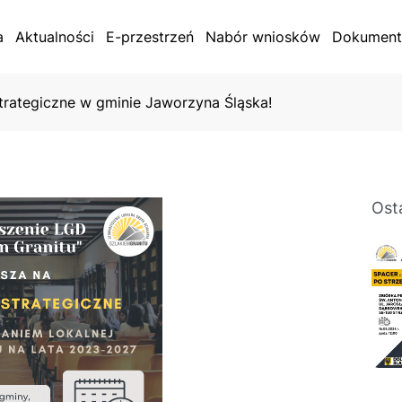
a
Aktualności
E-przestrzeń
Nabór wniosków
Dokument
trategiczne w gminie Jaworzyna Śląska!
Dokume
Kampani
Ost
Księga w
i logoty
Ewaluac